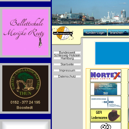
Bundesweit
Schleswig-Holstein
Hamburg
Startseite
Impressum
Datenschutz